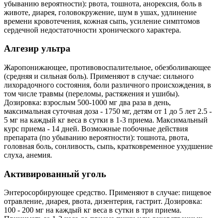
убыванию вероятности): рвота, тошнота, анорексия, боль в
животе, диарея, головокружение, шум в ушах, удлинение
времени кровотечения, кожная сыпь, усиление симптомов
сердечной недостаточности хронического характера.
Алгезир ультра
Жаропонижающее, противовоспалительное, обезболивающее
(средняя и сильная боль). Применяют в случае: сильного
лихорадочного состояния, боли различного происхождения, в
том числе травмы (переломы, растяжения и ушибы).
Дозировка: взрослым 500-1000 мг два раза в день,
максимальная суточная доза - 1750 мг, детям от 1 до 5 лет 2.5 -
5 мг на каждый кг веса в сутки в 1-3 приема. Максимальный
курс приема - 14 дней. Возможные побочные действия
препарата (по убыванию вероятности): тошнота, рвота,
головная боль, сонливость, сыпь, кратковременное ухудшение
слуха, анемия.
Активированный уголь
Энтеросорбирующее средство. Применяют в случае: пищевое
отравление, диарея, рвота, дизентерия, гастрит. Дозировка:
100 - 200 мг на каждый кг веса в сутки в три приема.