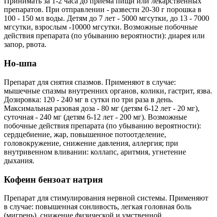
Принимать за 1-2 часа до приема пищи или лекарственных
препаратов. При отправлении - развести 20-30 г порошка в
100 - 150 мл воды. Детям до 7 лет - 5000 мгсутки, до 13 - 7000
мгсутки, взрослым -10000 мгсутки. Возможные побочные
действия препарата (по убыванию вероятности): диарея или
запор, рвота.
Но-шпа
Препарат для снятия спазмов. Применяют в случае:
мышечные спазмы внутренних органов, колики, гастрит, язва.
Дозировка: 120 - 240 мг в сутки по три раза в день.
Максимальная разовая доза - 80 мг (детям 6-12 лет - 20 мг),
суточная - 240 мг (детям 6-12 лет - 200 мг). Возможные
побочные действия препарата (по убыванию вероятности):
сердцебиение, жар, повышенное потоотделение,
головокружение, снижение давления, аллергия; при
внутривенном вливании: коллапс, аритмия, угнетение
дыхания.
Кофеин бензоат натрия
Препарат для стимулирования нервной системы. Применяют
в случае: повышенная сонливость, легкая головная боль
(мигрень), снижение физической и умственной