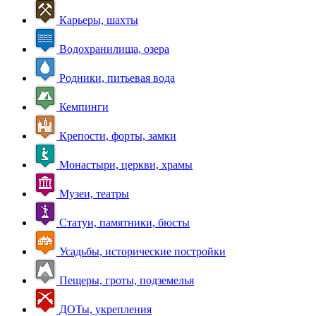
Карьеры, шахты
Водохранилища, озера
Родники, питьевая вода
Кемпинги
Крепости, форты, замки
Монастыри, церкви, храмы
Музеи, театры
Статуи, памятники, бюсты
Усадьбы, исторические постройки
Пещеры, гроты, подземелья
ДОТы, укрепления