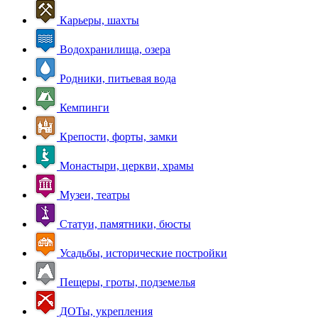
Карьеры, шахты
Водохранилища, озера
Родники, питьевая вода
Кемпинги
Крепости, форты, замки
Монастыри, церкви, храмы
Музеи, театры
Статуи, памятники, бюсты
Усадьбы, исторические постройки
Пещеры, гроты, подземелья
ДОТы, укрепления