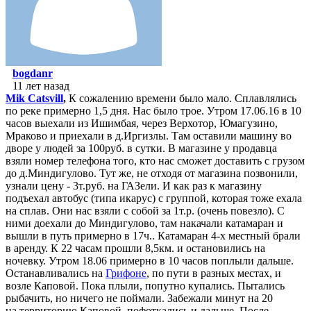
bogdanr
11 лет назад
Mik Catsvill
,
К сожалению времени было мало. Сплавлялись
по реке примерно 1,5 дня. Нас было трое. Утром 17.06.16 в 10
часов выехали из Ишимбая, через Верхотор, Юмагузино,
Мраково и приехали в д.Иргизлы. Там оставили машину во
дворе у людей за 100руб. в сутки. В магазине у продавца
взяли номер телефона того, кто нас сможет доставить с грузом
до д.Миндигулово. Тут же, не отходя от магазина позвонили,
узнали цену - 3т.руб. на ГАЗели. И как раз к магазину
подъехал автобус (типа икарус) с группой, которая тоже ехала
на сплав. Они нас взяли с собой за 1т.р. (очень повезло). С
ними доехали до Миндигулово, там накачали катамаран и
вышли в путь примерно в 17ч.. Катамаран 4-х местный брали
в аренду. К 22 часам прошли 8,5км. и остановились на
ночевку. Утром 18.06 примерно в 10 часов поплыли дальше.
Останавливались на
Грифоне
, по пути в разных местах, и
возле Каповой. Пока плыли, попутно купались. Пытались
рыбачить, но ничего не поймали. Забежали минут на 20
на территорию Каповой, пофоткались и дальше. После