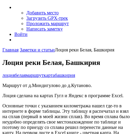
Добавить место
Загрузить GPX-трек
Проложить маршрут
Написать заметку
Войти
Главная
Заметки и статьи
Лоция реки Белая, Башкирия
Лоция реки Белая, Башкирия
лоция
белая
маршрут
карта
башкирия
Маршрут от д.Миндигулово до д.Кутаново.
Лоция сделана на картах Гугл и Яндекс в программе Excel.
Основные точки с указанием километража нашел где-то в
интернете в форме таблицы. Эту таблицу я распечатал и взял
на сплав (первый в моей жизни сплав). Во время сплава было
неудобно определять свое местонахождение по таблице и
поэтому по приезду со сплава решил перенести данные на
карту. На первом листе в Excel книге - цветная карта. На